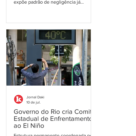
expõe padrão de negligência já
reconhecido pela Justiça em caso que
deixou uma criança com sequelas
permanentes Victor Henrique
sobreviveu com enormes sequelas;
Mirella e Helena Vitória
morreram/Fotos: reprodução O Pronto-
Socorro Infantil (PSI) Darcy Vargas, em
São Gonçalo, voltou a ser palco de uma
tragédia que expõe a fragilidade do
atendimento de saúde na cidade. Em 14
de junho, duas bebês morreram na un
Jornal Daki
10 de jul.
Governo do Rio cria Comitê
Estadual de Enfrentamento
ao El Niño
Estrutura permanente coordenada pela