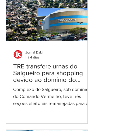
publicou, no Diário Oficial desta quarta-
feira (5), a assinatura de sete contratos
para aquisição de gêneros alimentícios
da agricultura familiar destinados à
merenda escolar. O investimento
totaliza R$ 2,5 mil
Jornal Daki
há 4 dias
TRE transfere urnas do
Salgueiro para shopping
devido ao domínio do
tráfico; transporte é
Complexo do Salgueiro, sob domínio
problema
do Comando Vermelho, teve três
seções eleitorais remanejadas para o
São Gonçalo Shopping; medida afeta
188 mil eleitores em todo o estado
Foto: reprodução O Tribunal Regional