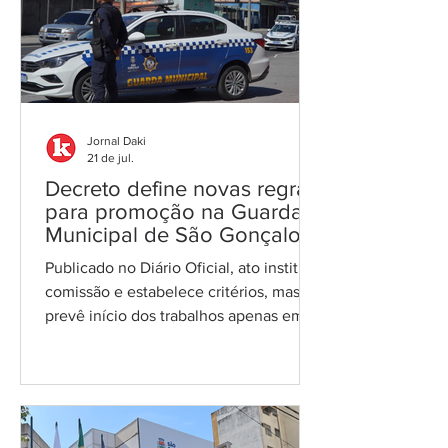
Nascimento Silva e Douglas Mendes da
Silva, que estavam presos desde
outubro de 2024 sob acusação de
tentativa de homicídio contra policiais
militares. A decisão
Jornal Daki
21 de jul.
Decreto define novas regras
para promoção na Guarda
Municipal de São Gonçalo
Publicado no Diário Oficial, ato institui
comissão e estabelece critérios, mas
prevê início dos trabalhos apenas em
2027 e pagamento no ano seguinte ao
deferimento Foto: reprodução O
Decreto nº 334/2026, assinado pelo
prefeito Capitão Nelson Ruas (PL) e
publicado no Diário Oficial desta