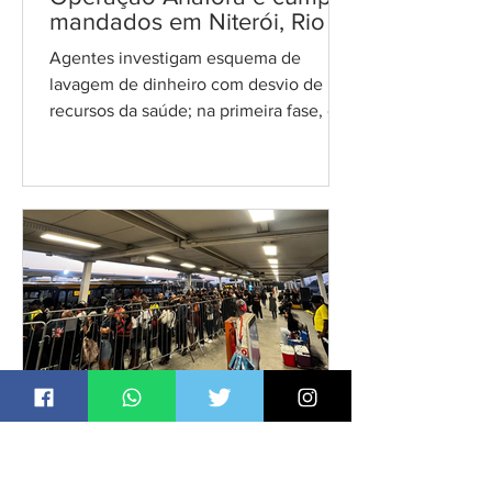
mandados em Niterói, Rio e
Duque de Caxias
Agentes investigam esquema de
lavagem de dinheiro com desvio de
recursos da saúde; na primeira fase, ex-
prefeito de Duque de Caxias já havia
sido alvo Foto: reprodução A Polícia
Federal deflagrou, na manhã desta
terça-feira (30), a segunda fase da
Operação Anáfora, que apura um
esquema de lavagem de dinheiro
relacionado ao desvio de recursos
públicos destinados à área da saúde no
estado do Rio de Janeiro. Os agentes
cumprem 14 mandados de busca e
apreensão em endereços locali
Jornal Daki
30 de jun.