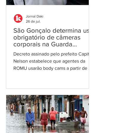
caráter deliberativo e controlador
Jornal Daki
26 de jul.
São Gonçalo determina uso
obrigatório de câmeras
corporais na Guarda
Municipal
Decreto assinado pelo prefeito Capitão
Nelson estabelece que agentes da
ROMU usarão body cams a partir de 30
de julho; imagens deverão ser
armazenadas por pelo menos um ano
Foto: PMSG O prefeito de São Gonçalo,
Capitão Nelson Ruas (PL), publicou no
Diário Oficial de 21 de julho o Decreto
nº 335/2026, que determina a
instalação de câmeras portáteis (body
cams) nos uniformes dos agentes da
Guarda Municipal lotados nos