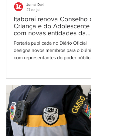
Jornal Daki
27 de jul.
Itaboraí renova Conselho da
Criança e do Adolescente
com novas entidades da
sociedade civil
Portaria publicada no Diário Oficial
designa novos membros para o biênio,
com representantes do poder público e
de seis organizações não
governamentais Prefeitura
Itaboraí/Foto: reprodução A Prefeitura
de Itaboraí publicou, no Diário Oficial
desta sexta-feira (24), a Portaria nº
2160/2026, que designa os novos
membros do Conselho Municipal dos
Direitos da Criança e do Adolescente
(CMDCA) para o próximo biênio. O
CMDCA é um órgão colegiado de