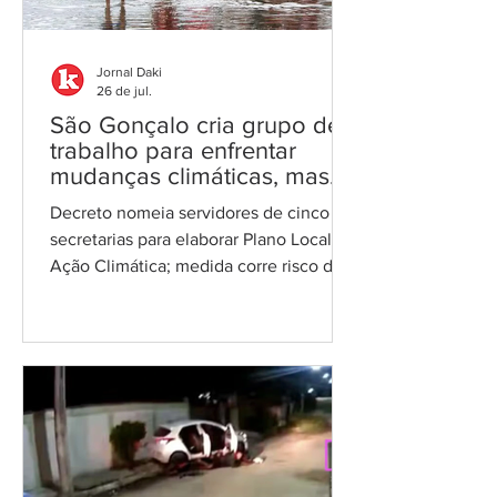
grupamentos armados. A medida entra
em vigor na data da publ
Jornal Daki
26 de jul.
São Gonçalo cria grupo de
trabalho para enfrentar
mudanças climáticas, mas
ação será voluntária e sem
Decreto nomeia servidores de cinco
prazo
secretarias para elaborar Plano Local de
Ação Climática; medida corre risco de
não sair do papel Getty Images A
Prefeitura de São Gonçalo publicou, no
Diário Oficial de 22 de julho, o Decreto
nº 338/2026, que institui um Grupo de
Trabalho Intersetorial (GTI) para a
elaboração, implementação e
monitoramento do Plano Local de Ação
Climática (PLAC) no município. A