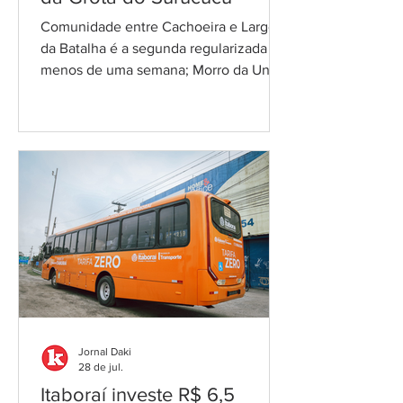
Comunidade entre Cachoeira e Largo
da Batalha é a segunda regularizada em
menos de uma semana; Morro da União
já havia sido reconhecido com 249
lotes Grota do Surucucu, em
Niterói/Foto: Reprodução Facebook A
Prefeitura de Niterói publicou, no Diário
Oficial desta quarta-feira (29), o Decreto
nº 887/2026, que reconhece a
comunidade da Grota do Surucucu
como núcleo urbano informal
consolidado para fins de regularização
fundiária de interesse social — a
chamada REURB-S. A medida
Jornal Daki
28 de jul.
Itaboraí investe R$ 6,5