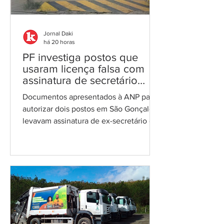
Jornal Daki
há 20 horas
PF investiga postos que
usaram licença falsa com
assinatura de secretário
morto em 2020
Documentos apresentados à ANP para
autorizar dois postos em São Gonçalo
levavam assinatura de ex-secretário de
Meio Ambiente falecido três anos
antes; esquema é alvo da Operação
Unha e Carne Foto: reprodução A
Polícia Federal investiga o uso de
licenças ambientais falsas apresentadas
à Agência Nacional do Petróleo (ANP)
para autorizar a abertura de postos de
combustíveis em São Gonçalo, na