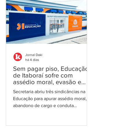
Eleitoral do Rio de Janeiro (TRE-RJ)
anunciou, nesta segunda-feira (3), a
transferência de 66 locais de votação
em 20 municípios fluminenses,
incluindo três pontos no complexo do
Salgueiro, em São Gonçalo, em razão
da violência. A decisão, publicada em
edital, tem como
Jornal Daki
há 4 dias
Sem pagar piso, Educação
de Itaboraí sofre com
assédio moral, evasão e
abandono de função
Secretaria abriu três sindicâncias na
Educação para apurar assédio moral,
abandono de cargo e conduta
inadequada; casos ocorrem em meio a
defasagem salarial e descumprimento
do piso nacional do magistério, com