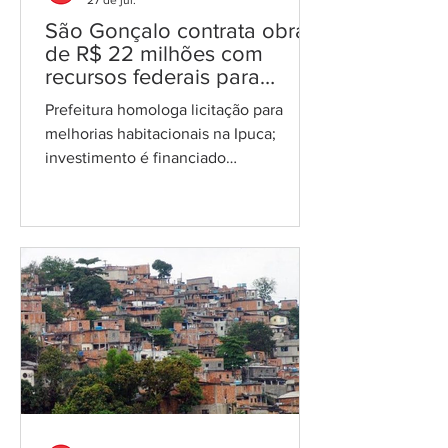
São Gonçalo contrata obra
de R$ 22 milhões com
recursos federais para
urbanizar Jardim Catarina
Prefeitura homologa licitação para
melhorias habitacionais na Ipuca;
investimento é financiado
predominantemente pelo Orçamento
Geral da União, dentro do programa
Periferia Viva Foto: reprodução A
Prefeitura de São Gonçalo homologou a
contratação da Construtora
Metropolitana S.A. para executar obras
de melhorias habitacionais na região de
Ipuca, no Jardim Catarina. O contrato,
no valor de R$ 22.050.184,68, tem
prazo de 24 meses e será financiado
majoritariamente com recursos