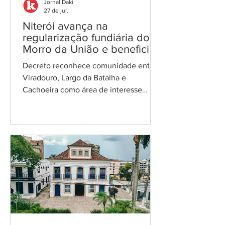
Jornal Daki
27 de jul.
Niterói avança na
regularização fundiária do
Morro da União e beneficia
249 famílias
Decreto reconhece comunidade entre
Viradouro, Largo da Batalha e
Cachoeira como área de interesse
social Foto: reprodução Cerca de 249
famílias que vivem no Morro da União,
comunidade localizada entre os bairros
Viradouro, Largo da Batalha e
Cachoeira, na Região das Praias da
Baía, podem enfim respirar aliviadas. A
Prefeitura de Niterói publicou um
decreto que reconhece a área como
núcleo urbano informal consolidado
para fins de regularização fundiária de
interesse social — a