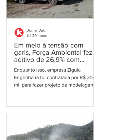
Região Metropolitana do Rio. Os
documentos levavam a assinatura do
ex-secretário munici
Jornal Daki
há 20 horas
Em meio à tensão com
garis, Força Ambiental fez
aditivo de 26,9% com
prefeitura e contrato chega
Enquanto isso, empresa Ziguia
a R$ 90 milhões
Engenharia foi contratada por R$ 315
mil para fazer projeto de modelagem
de PPP do lixo no valor de R$ 5,56
bilhões Por Cláudio Figueiras Foto:
PMSG Em meio às tensões com
trabalhadores da coleta de lixo que
reclamam aumento salarial e melhorias
trabalhistas, a Prefeitura de São
Gonçalo publicou no Diário Oficial de