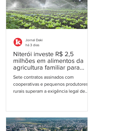
23 de julho o quinto termo aditivo ao
contrato com a Força Ambiental,
responsável pelos serviços de coleta,
transporte e destinação
Jornal Daki
há 3 dias
Niterói investe R$ 2,5
milhões em alimentos da
agricultura familiar para
merenda escolar
Sete contratos assinados com
cooperativas e pequenos produtores
rurais superam a exigência legal de
30% do PNAE; município aposta no
fortalecimento da economia local e na
oferta de comida saudável nas escolas
Foto: reprodução A Fundação
Municipal de Educação de Niterói