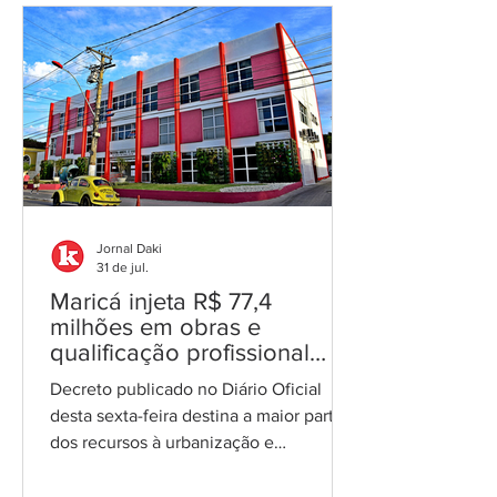
decisão do STF contra o município Por
Cláudio Figueiras Foto: reprodução A
Secretaria Municipal de Educação de
Itaboraí abriu, em menos de uma
semana, três sindicâncias para
investigar irregularidades na rede de
ensino. Os procedimentos, publicados
no Diário Oficial des
Jornal Daki
31 de jul.
Maricá injeta R$ 77,4
milhões em obras e
qualificação profissional
com superávit de 2025
Decreto publicado no Diário Oficial
desta sexta-feira destina a maior parte
dos recursos à urbanização e
pavimentação, com reforço também
para a Secretaria de Trabalho e