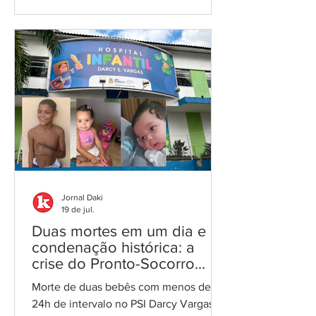
contribuinte Por Cláudio Figueiras
"Nova" prefeitura, no bairro Estrela do
Norte/Foto: reprodução São Gonçalo
agora conta com um novo órgão
técnico para avaliar o valor dos imóveis
transacionados no município. O
Decreto nº 333/2026, assinado pelo
prefeito Capitão Nelson Ruas (PL) e
publicado no Diár
Jornal Daki
19 de jul.
Duas mortes em um dia e
condenação histórica: a
crise do Pronto-Socorro
Infantil de São Gonçalo
Morte de duas bebês com menos de
24h de intervalo no PSI Darcy Vargas