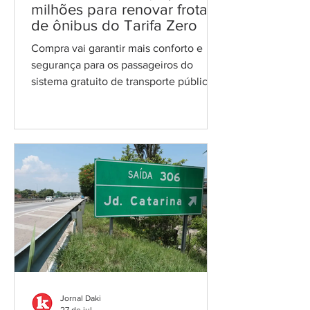
milhões para renovar frota
de ônibus do Tarifa Zero
Compra vai garantir mais conforto e
segurança para os passageiros do
sistema gratuito de transporte público
da cidade Ônibus "Laranjinha" do Tarifa
Zero/Foto: reprodução A Prefeitura de
Itaboraí deu mais um passo para
melhorar o transporte público da
cidade. Foi homologada a compra de
novos veículos e serviços para a frota
municipal, no valor de R$ 6,5 milhões.
A empresa vencedora foi a Contransin
Indústria e Comércio LTDA. O contrato
prevê a contratação de ônibus
rodoviários
Jornal Daki
27 de jul.