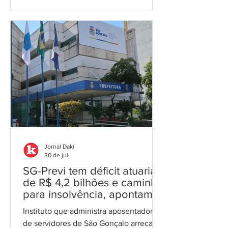
Emprego, em uma das maiores
suplementações orçamentárias do ano
Fachada prefeitura/Foto: reprodução A
Prefeitura de Maricá publicou no Diário
Oficial, nesta sexta-feira (31),
autorização de abertura de crédito
adicional suplementar no valor de R$
77, 5 milhões. Os recursos, conforme o
documento, são provenien
Jornal Daki
30 de jul.
SG-Previ tem déficit atuarial
de R$ 4,2 bilhões e caminha
para insolvência, apontam
dados oficiais
Instituto que administra aposentadorias
de servidores de São Gonçalo arrecada