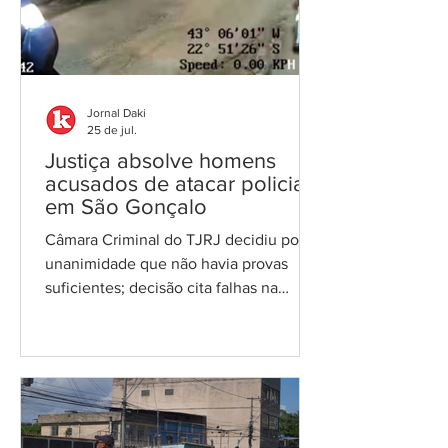
medida, assinada pelo prefeito Capitão
Nelson Ruas (PL), é um desdobramento
do De
Jornal Daki
25 de jul.
Justiça absolve homens
acusados de atacar policiais
em São Gonçalo
Câmara Criminal do TJRJ decidiu por
unanimidade que não havia provas
suficientes; decisão cita falhas na
investigação e aponta que tiro que
atingiu viatura partiu de arma de
policial Foto: reprodução vídeo A 8ª
Câmara Criminal do Tribunal de Justiça
do Rio de Janeiro (TJRJ) absolveu, por
unanimidade, Renan dos Santos