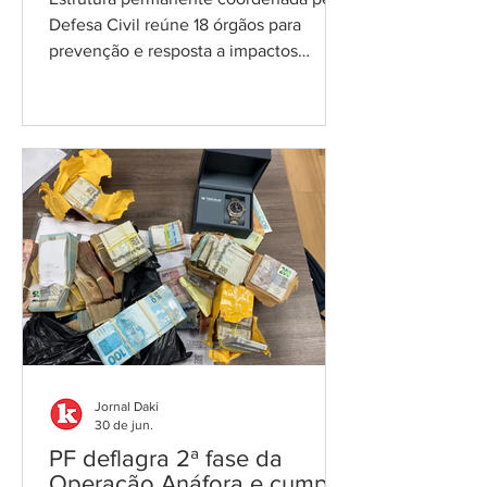
Defesa Civil reúne 18 órgãos para
prevenção e resposta a impactos
climáticos; fenômeno tem 81% de
chance de atingir categoria "muito
forte" entre outubro e dezembro
Agência Brasil O Governo do Estado do
Rio de Janeiro anunciou a criação do
Comitê Estadual de Enfrentamento aos
Efeitos do El Niño. A estrutura
permanente será coordenada pela
Secretaria de Estado da Defesa Civil e
reunirá 18 órgãos e entidades estaduais
para atuar de forma con
Jornal Daki
30 de jun.
PF deflagra 2ª fase da
Operação Anáfora e cumpre