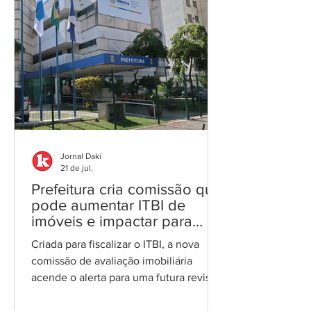
segunda-feira (20), regulamenta o
processo de promoção funcional dos
integrantes da Guarda Municipal de São
Gonçalo. A norma cria a Comissão
Permanente de Promoção Funcional,
vinculada à Secre
Jornal Daki
21 de jul.
Prefeitura cria comissão que
pode aumentar ITBI de
imóveis e impactar para
cima IPTU em São Gonçalo
Criada para fiscalizar o ITBI, a nova
comissão de avaliação imobiliária
acende o alerta para uma futura revisão
da Planta de Valores que pode traduzir-
se em aumento do IPTU para o