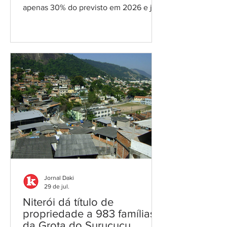
apenas 30% do previsto em 2026 e já
opera com déficit mensal de R$ 11,2
milhões; alíquota de contribuição está
no teto de 14% Por Cláudio Figueiras
Sede prefeitura/Foto: reprodução Os
números do Relatório Resumido de
Execução Orçamentária (RREO) do 3º
bimestre de 2026 escancaram a grave
crise financeira do Instituto de
Previdência do Município de São
Gonçalo (SG-Previ). A arrecadação de
contribuiçõe
Jornal Daki
29 de jul.
Niterói dá título de
propriedade a 983 famílias
da Grota do Surucucu