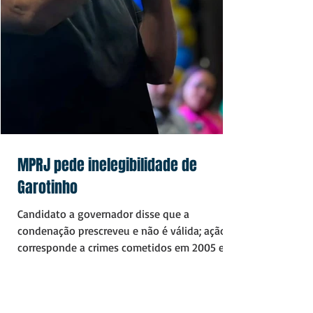
MPRJ pede inelegibilidade de
Garotinho
Candidato a governador disse que a
condenação prescreveu e não é válida; ação
corresponde a crimes cometidos em 2005 e
2006 Foto: Reprodução O Ministério Público
do Estado do Rio (MPRJ) solicitou à Justiça,
nesta quinta-feira (6), a suspensão dos