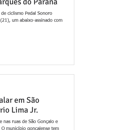
Marquês do Paraná
 de ciclismo Pedal Sonoro
a (21), um abaixo-assinado com
dalar em São
io Lima Jr.
e nas ruas de São Gonçalo e
o. O município gonçalense tem