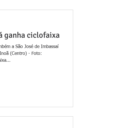
á ganha ciclofaixa
ambém a São José de Imbassaí
Inoã (Centro) - Foto:
ixa...