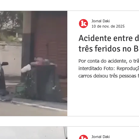
Jornal Daki
10 de nov. de 2025
Acidente entre d
três feridos no B
Por conta do acidente, o tr
interditado Foto: Reproduç
carros deixou três pessoas
domingo (9), na Rua Dr. Ma
Segundo o Corpo de Bombei
Niterói foram acionadas par
volta das 7h, próximo ao H
chegarem ao local, foram 
ferimentos moderados e um
vítim
Jornal Daki