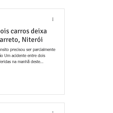
ois carros deixa
arreto, Niterói
ânsito precisou ser parcialmente
ão Um acidente entre dois
 feridas na manhã deste
rch, no Barreto, em Niterói.
ros, equipes do quartel de
a atender a ocorrência por
ospital São Lucas. Ao
encontrados dois homens com
 com ferimentos leves. As