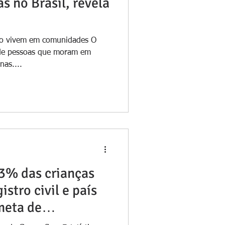
 no Brasil, revela
ito vivem em comunidades O
 de pessoas que moram em
nas....
3% das crianças
istro civil e país
meta de
 da ONU