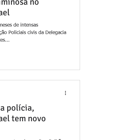
riminosa no
ael
meses de intensas
ão Policiais civis da Delegacia
es...
a polícia,
ael tem novo