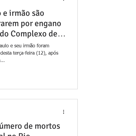
 e irmão são
rarem por engano
do Complexo de
Paulo e seu irmão foram
esta terça-feira (12), após
...
número de mortos