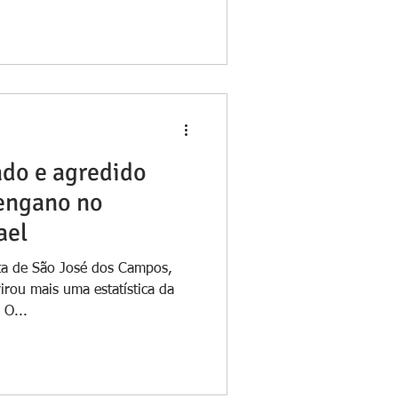
ado e agredido
 engano no
ael
ta de São José dos Campos,
irou mais uma estatística da
 O...