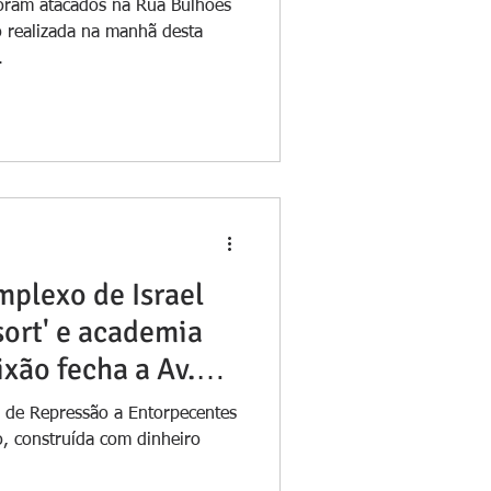
oram atacados na Rua Bulhões
o realizada na manhã desta
.
plexo de Israel
sort' e academia
ixão fecha a Av.
a de Repressão a Entorpecentes
, construída com dinheiro