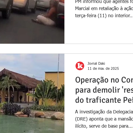
PM informou que agentes f
Marcial em retaliação à açã
terça-feira (11) no interior..
Jornal Daki
11 de mar. de 2025
Operação no Com
para demolir 're
do traficante Pe
Brasil
A investigação da Delegaci
(DRE) aponta que a mansão
ilícito, serve de base para...