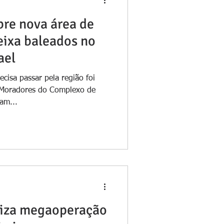
re nova área de
eixa baleados no
ael
cisa passar pela região foi
 Moradores do Complexo de
ram...
aliza megaoperação