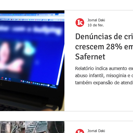
Jornal Daki
10 de fev.
Denúncias de cr
crescem 28% em
Safernet
Relatório indica aumento e
abuso infantil, misoginia e 
também expansão de atendi
ONG Marcello Casal Jr/Agên
crimes cibernéticos no Brasil aumentaram 28,4% em 2
, segundo dados divulgados 
organização que coordena a
Denúncias de Crimes Cibern
passado, foram registradas
Jornal Daki