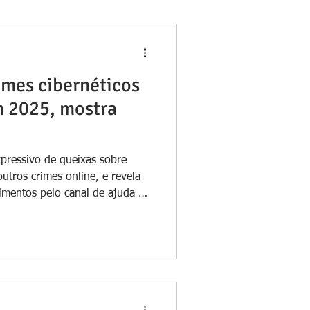
imes cibernéticos
 2025, mostra
xpressivo de queixas sobre
outros crimes online, e revela
mentos pelo canal de ajuda da
cia Brasi As denúncias de
025
pela Safernet Brasil ,
 Central Nacional de
éticos . Ao longo do ano
 87.689 novas queixas únicas ,