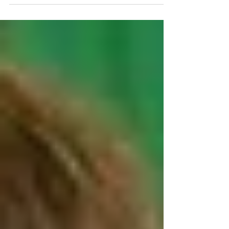
presidente da AGLAC/Foto: Acervo Apologia Brasil A
Academia Gonçalense de Letras, Artes...