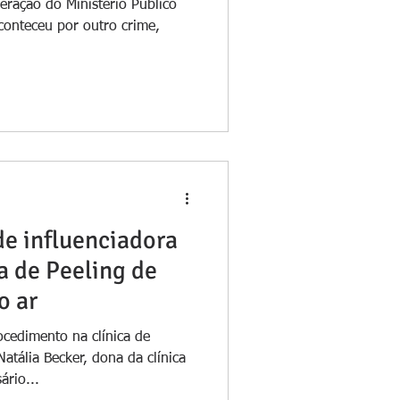
peração do Ministério Público
conteceu por outro crime,
de influenciadora
a de Peeling de
o ar
edimento na clínica de
atália Becker, dona da clínica
ário...