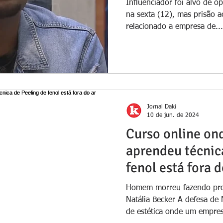
Influenciador foi alvo de o
na sexta (12), mas prisão a
relacionado a empresa de...
Jornal Daki
10 de jun. de 2024
Curso online on
aprendeu técnic
fenol está fora d
Homem morreu fazendo proc
Natália Becker A defesa de N
de estética onde um empres