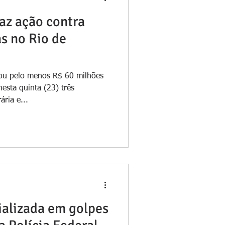
faz ação contra
s no Rio de
ou pelo menos R$ 60 milhões
nesta quinta (23) três
ria e...
ializada em golpes