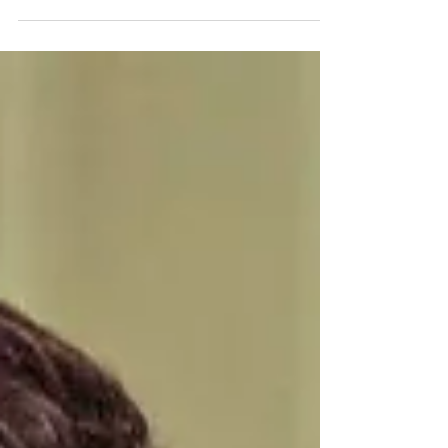
Monteiro
O vereador cassado Gabriel Monteiro (PL) teve a
prisão preventiva decretada hoje pela Justiça do Rio
de Janeiro. A prisão foi decretada...