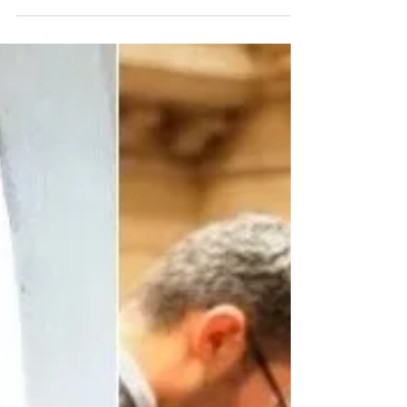
Jornal Daki
16 de jun. de 2022
Câmara de SG insere artigo
'Gabriel Monteiro' no código de
ética e vereador protesta
Projeto de Resolução proíbe monetização de vídeos
no YouTube produzidos por parlamentares Por
Helcio Albano Por 20 votos a 2, a Câmara...