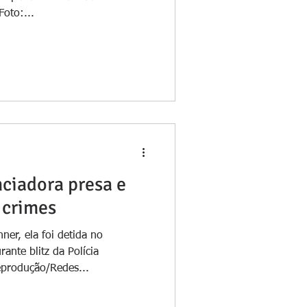
oto:...
nciadora presa e
 crimes
er, ela foi detida no
ante blitz da Polícia
eprodução/Redes...