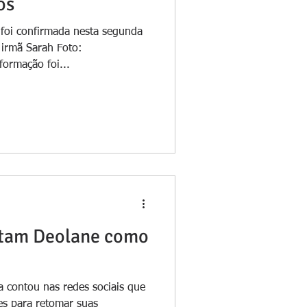
os
foi confirmada nesta segunda
a irmã Sarah Foto:
ormação foi...
itam Deolane como
a contou nas redes sociais que
es para retomar suas