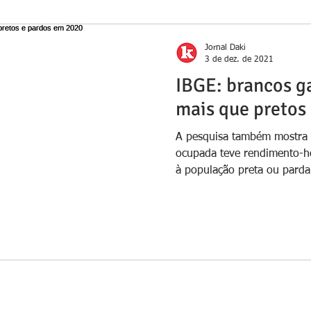
Jornal Daki
3 de dez. de 2021
IBGE: brancos 
mais que pretos
A pesquisa também mostra 
ocupada teve rendimento-ho
à população preta ou parda