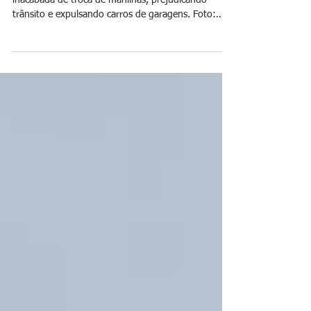
Trecho da Doutor Álvaro Sodré cede após obra
inacabada de troca de manilhas, prejudicando
trânsito e expulsando carros de garagens. Foto:
reprodução Moradores da Rua Doutor Álvaro Sodré
, no bairro Santa Izabel, em São Gonçalo (RJ) ,
relatam grande apreensão e transtornos depois que
a via começou a afundar em vários pontos ,
tornando-se um problema que já afeta a mobilidade
e a rotina da comunidade. A situação teria se
agravado após uma obra iniciada em 2025 para
troca de ma