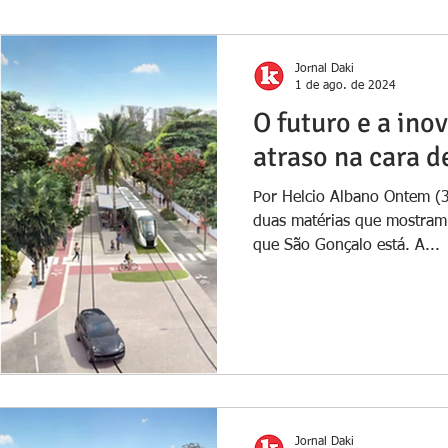
Jornal Daki
1 de ago. de 2024
O futuro e a ino
atraso na cara 
Por Helcio Albano Ontem (3
duas matérias que mostra
que São Gonçalo está. A...
Jornal Daki