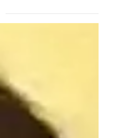
Jordélia Pereira Barbosa enviou chocolates com
chumbinho à casa da ex do companheiro por
ciúmes; duas crianças morreram e a mãe sobreviveu
Jordélia Pereira Barbosa e suas vítimas. Foto:
Reprodução. A Justiça condenou Jordélia Pereira
Barbosa a 66 anos de prisão em regime fechado
pelo envenenamento que matou duas crianças em
Imperatriz (MA). O júri terminou na madrugada
desta terça-feira (23) e reconheceu a
responsabilidade dela pelas mortes de Luiz
Fernando Rocha Silva, de 7