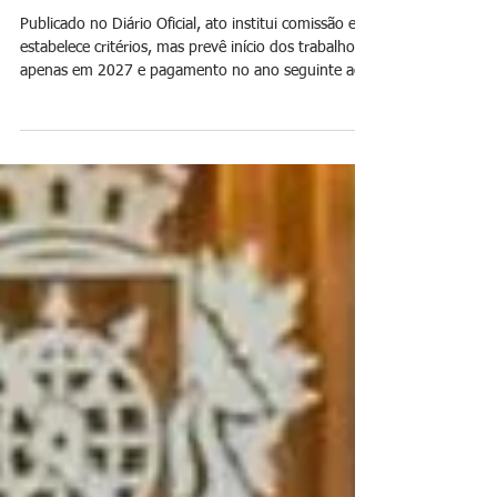
Jornal Daki
21 de jul.
Decreto define novas regras para
promoção na Guarda Municipal de
São Gonçalo
Publicado no Diário Oficial, ato institui comissão e
estabelece critérios, mas prevê início dos trabalhos
apenas em 2027 e pagamento no ano seguinte ao
deferimento Foto: reprodução O Decreto nº
334/2026, assinado pelo prefeito Capitão Nelson
Ruas (PL) e publicado no Diário Oficial desta
segunda-feira (20), regulamenta o processo de
promoção funcional dos integrantes da Guarda
Municipal de São Gonçalo. A norma cria a Comissão
Permanente de Promoção Funcional, vinculada à
Secre