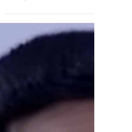
Jornal Daki
2 de jun.
Força Municipal terá teste físico
semestral e treinamento anual de
tiro para agentes
Medida valerá para os 600 integrantes da
corporação, que já contabilizam 650 prisões desde
o início do policiamento ostensivo na cidade Foto:
Divulgação A Prefeitura do Rio anunciou, nesta
terça-feira (2), as novas regras de capacitação para
os agentes da Força Municipal, divisão de elite da
Guarda Municipal. A partir deste ano, os integrantes
do grupamento passarão a realizar o Teste de
Aptidão Física (TAF) a cada seis meses e o
treinamento obrigatório de disparo de arma de