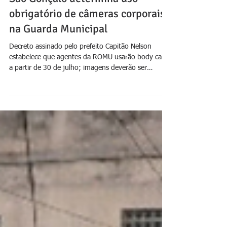
Jornal Daki
26 de jul.
São Gonçalo determina uso
obrigatório de câmeras corporais
na Guarda Municipal
Decreto assinado pelo prefeito Capitão Nelson
estabelece que agentes da ROMU usarão body cams
a partir de 30 de julho; imagens deverão ser
armazenadas por pelo menos um ano Foto: PMSG
O prefeito de São Gonçalo, Capitão Nelson Ruas
(PL), publicou no Diário Oficial de 21 de julho o
Decreto nº 335/2026, que determina a instalação
de câmeras portáteis (body cams) nos uniformes
dos agentes da Guarda Municipal lotados nos
grupamentos armados. A medida entra em vigor na
data da publ