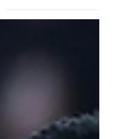
Janeiro, teve permanência no país prorrogada por
mais 10 a 15 dias sob monitoramento; defesa
aguarda decisão judicial Justiça mantém medidas
contra Agostina Paez, que responde por episódio de
injúria racial em bar na zona sul do Rio de Janeiro.
Foto: Reprodução A argentina Agostina Páez,
acusada de injúria racial contra funcionários de um
bar em Ipanema, segue impedida de deixar o Brasil.
Embora o Ministério Público tenha con