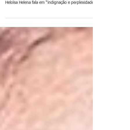
Partido responde com dureza à decisão da ex-
ministra de permanecer na legenda; grupo de
Heloísa Helena fala em “indignação e perplexidade”
Marina Silva e Heloísa Helena. Foto: reprodução A
crise interna da Rede Sustentabilidade ganhou novo
capítulo após a direção nacional do partido reagir
com dureza à decisão de Marina Silva de
permanecer na legenda. Em nota divulgada na
última terça-feira (7), o grupo comandado por
Paulo Lamac, aliado da deputada Heloísa Helena,
afirmou ter