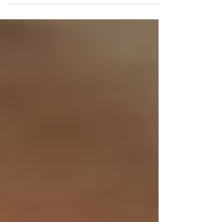
histórico. E foi lindo de se ver. Toda a emoção, o
choro, os abraços entre os parlamentares
aguerridos pelo fim do último resquício da
escravidão no Brasil encarnou o triunfo da luta dos
trabalhadores contra a exploração e a humilhação
secular imposta por uma elite mesquinha e
desumana contra o seu próprio povo. Foi o triunfo
da luta coletiva, da fraternidade, mas sobretudo da
Pol