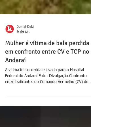
Jornal Daki
6 de jul.
Mulher é vítima de bala perdida
em confronto entre CV e TCP no
Andaraí
A vítima foi socorrida e levada para o Hospital
Federal do Andaraí Foto: Divulgação Confronto
entre traficantes do Comando Vermelho (CV) do
Andaraí e do Terceiro Comando Puro (TCP) do
Morro da Cruz deixou uma mulher ferida na noite
desta sexta-feira (3), na Zona Norte do Rio de
Janeiro. Segundo a Polícia Militar, a vítima foi