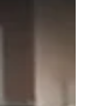
socorrida e levada para o Hospital Federal do
Andaraí. A corporação também informou que,
militares da UPP do Borel foram informados da
entrada da mulher