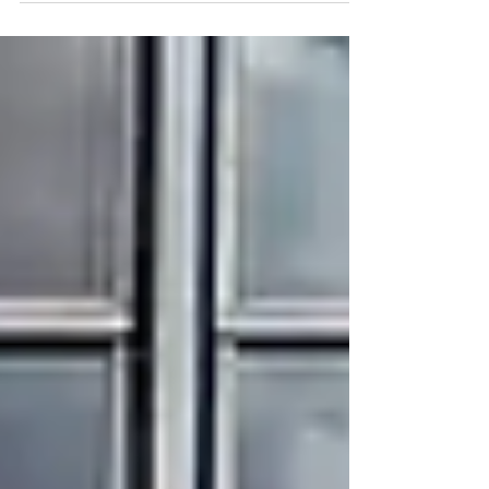
operações do Banco Master com o BRB Foto:
Reprodução O Banco Central negou, por meio de
nota oficial, que o diretor de Fiscalização da
entidade, Ailton de Aquino Santos, tenha
recomendado ao Banco de Brasília (BRB) a “compra
de carteiras fraudadas”, envolvendo o caso Master. A
instituição afirma que ocorreu o contrário disso: “o
Banco Central informa que, sob o comando do di