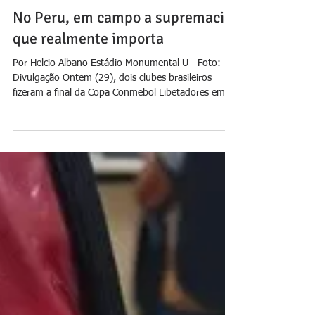
Jornal Daki
30 de nov. de 2025
No Peru, em campo a supremacia
que realmente importa
Por Helcio Albano Estádio Monumental U - Foto:
Divulgação Ontem (29), dois clubes brasileiros
fizeram a final da Copa Conmebol Libetadores em
Lima (Peru). Em jogo, não só a supremacia
futebolística na América do Sul, mas também a
financeira no Brasil. Segundo o UOL , o time que
levantou a taça no estádio Monumental U, do
Universitario de Deportes , na capital peruana, deve
fechar 2025 com receita próxima de R$ 2 bilhões.
Enquanto o vice deve movimentar algo em torno de
R$ 1,5