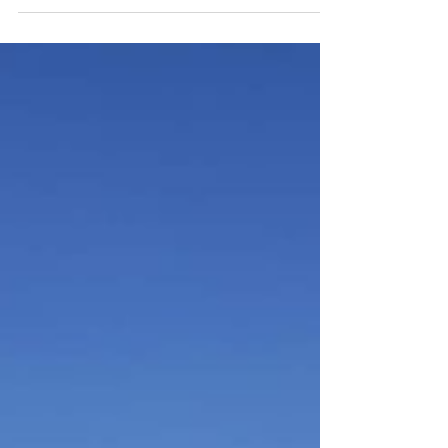
alto investimento Filipe Luís. Foto: Wagner
Meier/Getty Images O Flamengo anunciou nesta
terça-feira (3) a demissão de Filipe Luís logo após a
goleada por 8 a 0 sobre o Madureira, resultado que
garantiu vaga na final do Campeonato Carioca. A
decisão foi motivada pelo início irregular da
temporada 2026, com sete derrotas em 15 partidas
e a perda da Recopa Sul-Americana para o Lanús e
da