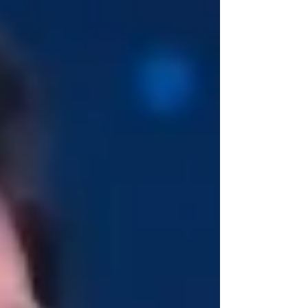
Executivo-Legislativo do tripé republicano, agora o
mesmo acontece. Só que com os personagens
trocados. Saem os "vilões" de terno e gravata pra
entrar os togados do Judiciário que, lá atrás,
estavam do outro lado do balcão. E o Xandão à
frente de todos. Que tem lá os seus telhados