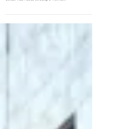
Pit bull matou a própria dona dentro de casa e
vizinhos foram obrigados a abater o animal em
Goiás. Nas redes sociais, a vítima...