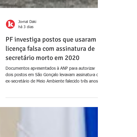
Jornal Daki
há 3 dias
PF investiga postos que usaram
licença falsa com assinatura de
secretário morto em 2020
Documentos apresentados à ANP para autorizar
dois postos em São Gonçalo levavam assinatura de
ex-secretário de Meio Ambiente falecido três anos
antes; esquema é alvo da Operação Unha e Carne
Foto: reprodução A Polícia Federal investiga o uso
de licenças ambientais falsas apresentadas à Agência
Nacional do Petróleo (ANP) para autorizar a
abertura de postos de combustíveis em São
Gonçalo, na Região Metropolitana do Rio. Os