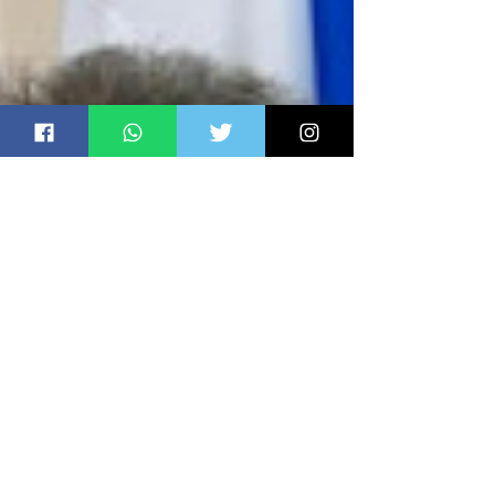
documentos levavam a assinatura do ex-secretário
munici