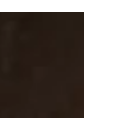
Janeiro (Alerj) aprovou, nesta quinta-feira (5), o
Projeto de Resolução nº 1876/2025, de autoria da
deputada estadual Zeidan (PT), que concede ao
ator Wagner Moura a Medalha Tiradentes, maior
honraria do Parlamento fluminense. Para a
deputada, Wagner Moura — que além de ator é
diretor, roteirista, produtor e músico — tornou-se
um dos artistas brasileiros de maior projeção
internacional, graças às suas atuações em
produções nacionai