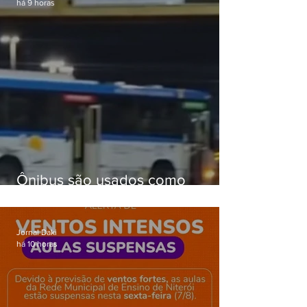
há 9 horas
Ônibus são usados como
barricadas durante operação na
Gardênia Azul
Jornal Daki
há 10 horas