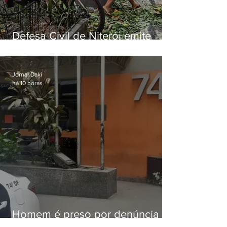
Defesa Civil de Niterói emite
aviso de ventos fortes para esta
sexta-feira (07)
Jornal Daki
há 10 horas
Homem é preso por denúncia
de importunação sexual em