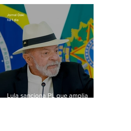
Alcântara
Jornal Daki
há 1 dia
Lula sanciona PL que amplia
pena para crimes digitais contra
crianças