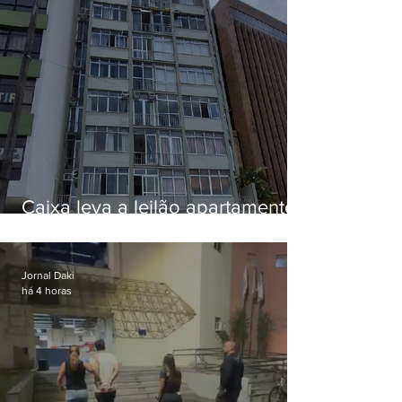
Caixa leva a leilão apartamento
de Eduardo Bolsonaro em
Botafogo
Jornal Daki
há 4 horas