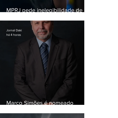
MPRJ pede inelegibilidade de
Garotinho
Jornal Daki
há 4 horas
Marco Simões é nomeado
secretário de Estado de Governo