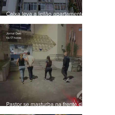
Caixa leva a leilão apartamento
de Eduardo Bolsonaro em
Botafogo
Jornal Daki
há 17 horas
Pastor se masturba na frente de
criança e é preso na Zona Oeste