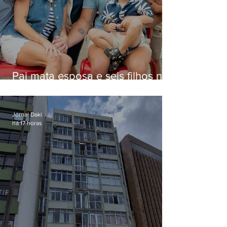
Pai mata esposa e seis filhos nos
EUA e não terá funeral
Jornal Daki
há 17 horas