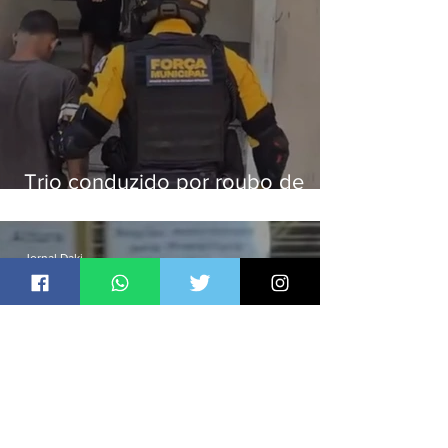
Trio conduzido por roubo de
celular no Méier acumula 37
passagens
Jornal Daki
há 23 horas