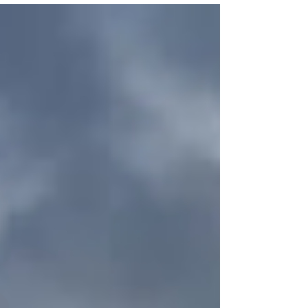
tudo que é ensinado pode ser contradito por meio
externo, o que pode causar um grande estrago na
formação de uma pessoa ao longo dos anos, em
especial na adolescência e juventude. O Dia dos Pais
surgiu nos Estados Unidos em 1909, criado por
Sonora Louise Smart Dodd para homenagear seu
pai e chegou ao Brasil em 1953 por iniciativa