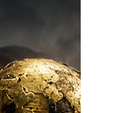
11 de jun.
Paes vem a São Gonçalo com
promessa de casa cheia no Mauá
Por Helcio Albano Eduardo Paes/Foto> divulgação
O ex-prefeito do Rio e pré-candidato ao governo do
estado Eduardo Paes (PSD) pisa em terras
gonçalenses neste sábado (13). O encontro é
organizado pelo prefeito de Maricá Washington
Quaquá (PT), que promete casa cheia no Clube
Mauá às 9 da matina, antes dos preparativos
populares para a estreia do selecionado brasileiro na
Copa. Centenas de ônibus são esperados nos
arredores do tradicional clube alvo-celeste de estrela
vermelha.