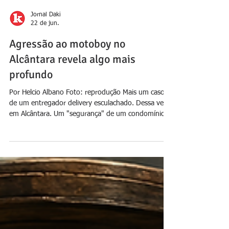
Jornal Daki
22 de jun.
Agressão ao motoboy no
Alcântara revela algo mais
profundo
Por Helcio Albano Foto: reprodução Mais um caso
de um entregador delivery esculachado. Dessa vez
em Alcântara. Um "segurança" de um condomínio
puxou o trabuco e ameaçou o rapaz. Que registrou
tudo. A rapaziada, em solidariedade, foi até o local
cobrar o desaforo contra o trabalhador. Tudo
registrado em imagens de celular jogadas nas redes.
As fortificações urbanas - também conhecidas como
condomínios - foram criadas para evitar os