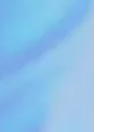
nos aponta o futuro do Rio
Por Helcio Albano Eduardo Paes/Foto: reprodução
Instagram Neste sábado (13) ocorreu o grande e
histórico encontro progressista no Clube Mauá pra
tirar o Rio de Janeiro da lama de baixo astral,
corrupção e humilhações que nos assola há pelo
menos 3 décadas. Foi, acima de tudo, uma festa.
Com muita alegria e organização em vermelho e
azul. As cores da grande união da centro esquerda e
centro direita que faz política, ama o Rio e pensa no
seu futuro sustentável, com Educação, Sa