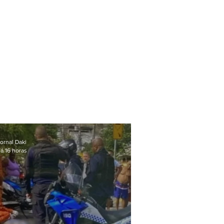
ornal Daki
á 16 horas