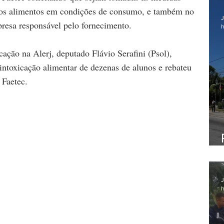
dos alimentos em condições de consumo, e também no 
J
mpresa responsável pelo fornecimento.
h
ção na Alerj, deputado Flávio Serafini (Psol), 
intoxicação alimentar de dezenas de alunos e rebateu 
 Faetec.
J
h