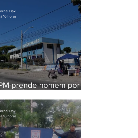
em Maricá
ornal Daki
á 16 horas
PM prende homem por
pensão alimentícia em
Niterói
ornal Daki
á 16 horas