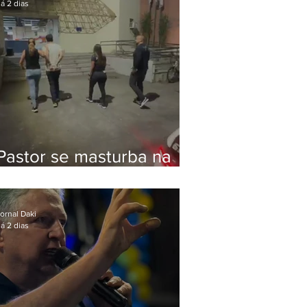
á 2 dias
Pastor se masturba na
frente de criança e é
preso na Zona Oeste
ornal Daki
á 2 dias