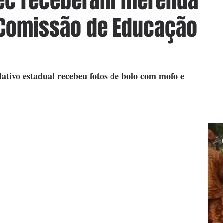
tec receberam merenda
 Comissão de Educação
tivo estadual recebeu fotos de bolo com mofo e 
J
h