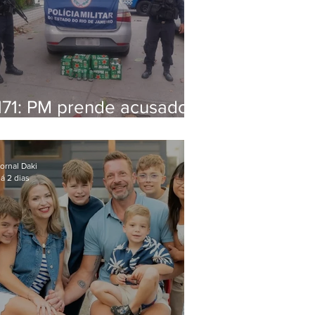
171: PM prende acusado
de estelionato em
restaurante de Niterói
ornal Daki
á 2 dias