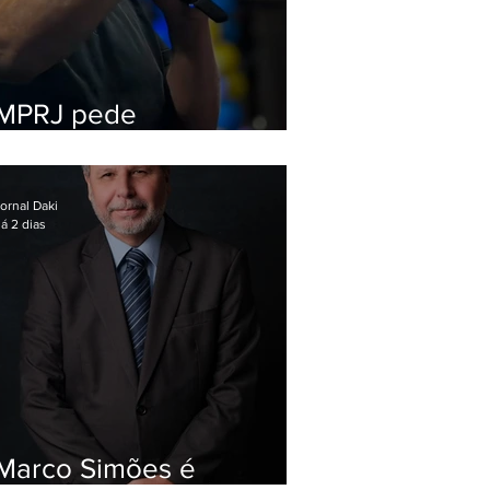
MPRJ pede
inelegibilidade de
Garotinho
ornal Daki
á 2 dias
Marco Simões é