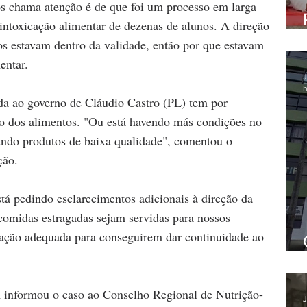
os chama atenção é de que foi um processo em larga 
 intoxicação alimentar de dezenas de alunos. A direção 
s estavam dentro da validade, então por que estavam 
entar.
J
h
ada ao governo de Cláudio Castro (PL) tem por 
to dos alimentos. "Ou está havendo más condições no 
ndo produtos de baixa qualidade", comentou o 
ção.
stá pedindo esclarecimentos adicionais à direção da 
comidas estragadas sejam servidas para nossos 
ação adequada para conseguirem dar continuidade ao 
nformou o caso ao Conselho Regional de Nutrição-
J