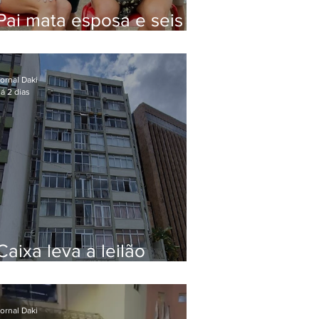
Pai mata esposa e seis
filhos nos EUA e não terá
funeral
ornal Daki
á 2 dias
Caixa leva a leilão
apartamento de Eduardo
Bolsonaro em Botafogo
ornal Daki