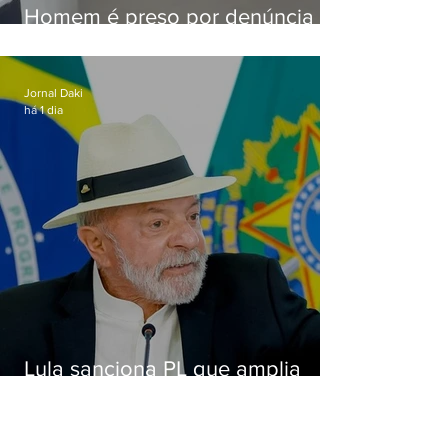
Homem é preso por denúncia
de importunação sexual em
Alcântara
Jornal Daki
há 1 dia
Lula sanciona PL que amplia
pena para crimes digitais contra
crianças