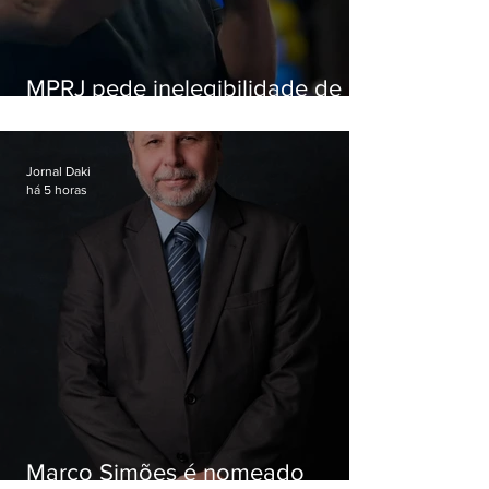
MPRJ pede inelegibilidade de
Garotinho
Jornal Daki
há 5 horas
Marco Simões é nomeado