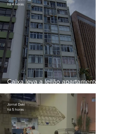
há 4 horas
Caixa leva a leilão apartamento
de Eduardo Bolsonaro em
Botafogo
Jornal Daki
há 5 horas