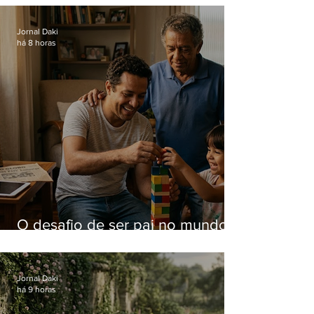
Hospital do Andaraí
Jornal Daki
há 8 horas
O desafio de ser pai no mundo
atual
Jornal Daki
há 9 horas