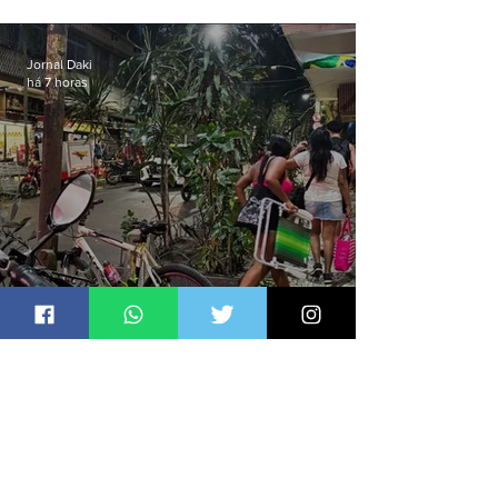
municipal por previsão de
ventos fortes nesta sexta (7)
Jornal Daki
há 7 horas
Defesa Civil de Niterói emite
aviso de ventos fortes para esta
sexta-feira (07)
Jornal Daki
há 7 horas