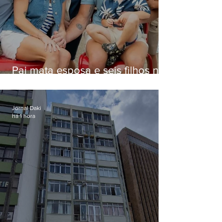
Pai mata esposa e seis filhos nos
EUA e não terá funeral
Jornal Daki
há 1 hora