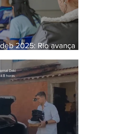
Ideb 2025: Rio avança
nos anos iniciais e fica
acima da média nacional
ornal Daki
á 8 horas