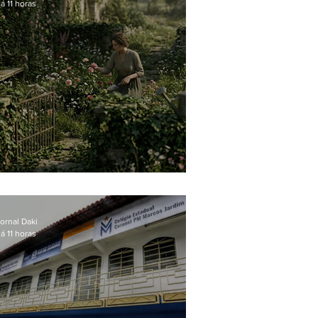
á 11 horas
O jardim que ninguém vê
ornal Daki
á 11 horas