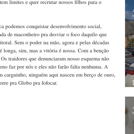
tem limites e quer recrutar nossos filhos para o 
J
h
ica podemos conquistar desenvolvimento social, 
ada de maconheiro pra desviar o foco daquilo que 
eitoral. Sem o poder na mão, agora e pelas décadas 
 é longa, sim, mas a vitória é nossa. Com a benção 
o. Os traidores que denunciaram nosso esquema não 
rno faz por nós e eles não farão falta nenhuma. A 
m carguinho, ninguém aqui nasceu em berço de ouro, 
orre pra Globo pra fofocar.
J
h