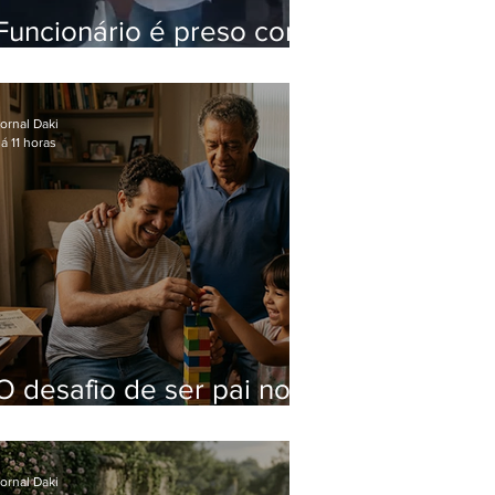
Funcionário é preso com
computadores furtados
do Hospital do Andaraí
ornal Daki
á 11 horas
O desafio de ser pai no
mundo atual
ornal Daki