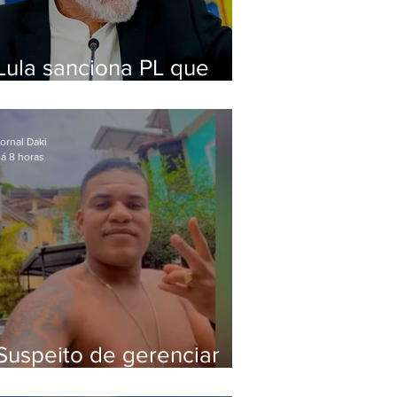
Lula sanciona PL que
amplia pena para crimes
digitais contra crianças
ornal Daki
á 8 horas
Suspeito de gerenciar
tráfico na Lapa é preso