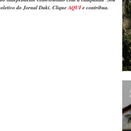
h
oletivo do Jornal Daki. Clique 
AQUI
 e contribua. 
J
h