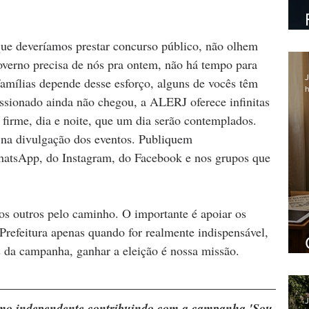
e deveríamos prestar concurso público, não olhem 
overno precisa de nós pra ontem, não há tempo para 
J
famílias depende desse esforço, alguns de vocês têm 
h
ssionado ainda não chegou, a ALERJ oferece infinitas 
firme, dia e noite, que um dia serão contemplados. 
na divulgação dos eventos. Publiquem 
hatsApp, do Instagram, do Facebook e nos grupos que 
s outros pelo caminho. O importante é apoiar os 
refeitura apenas quando for realmente indispensável, 
s da campanha, ganhar a eleição é nossa missão. 
J
ismo independente contribuindo com a campanha 'Sou 