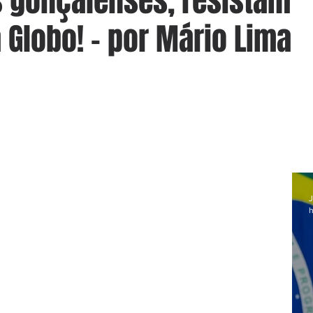
 gonçalenses, resistam
 Globo! - por Mário Lima
J
h