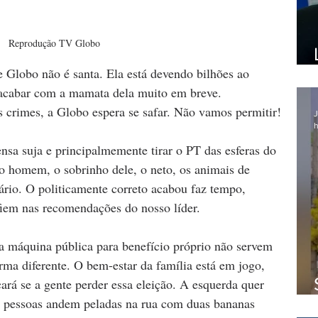
Reprodução TV Globo
Globo não é santa. Ela está devendo bilhões ao 
acabar com a mamata dela muito em breve. 
 crimes, a Globo espera se safar. Não vamos permitir!
J
h
ensa suja e principalmemente tirar o PT das esferas do 
do homem, o sobrinho dele, o neto, os animais de 
rio. O politicamente correto acabou faz tempo, 
iem nas recomendações do nosso líder.
a máquina pública para benefício próprio não servem 
rma diferente. O bem-estar da família está em jogo, 
ará se a gente perder essa eleição. A esquerda quer 
s pessoas andem peladas na rua com duas bananas 