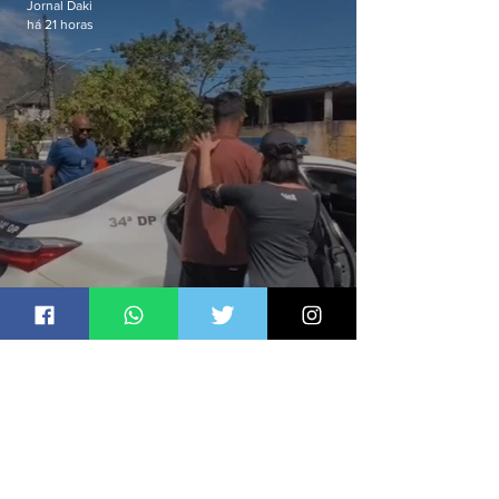
Jornal Daki
há 21 horas
Dupla é detida por comércio
ilegal de animais silvestres em
Bangu
Jornal Daki
há 21 horas