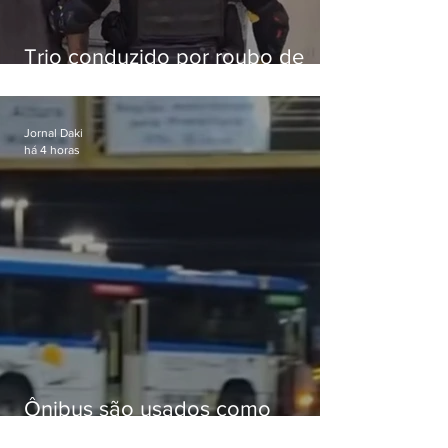
Trio conduzido por roubo de
celular no Méier acumula 37
passagens
Jornal Daki
há 4 horas
Ônibus são usados como
barricadas durante operação na