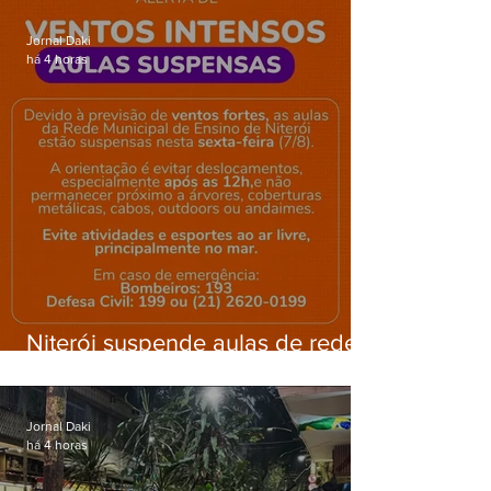
Gardênia Azul
Jornal Daki
há 4 horas
Niterói suspende aulas de rede
municipal por previsão de
ventos fortes nesta sexta (7)
Jornal Daki
há 4 horas