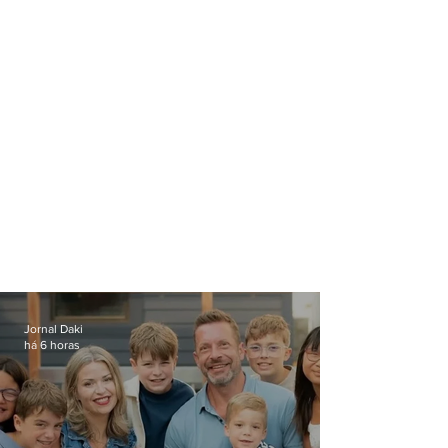
contrato chega a R$ 90
milhões
Jornal Daki
há 6 horas