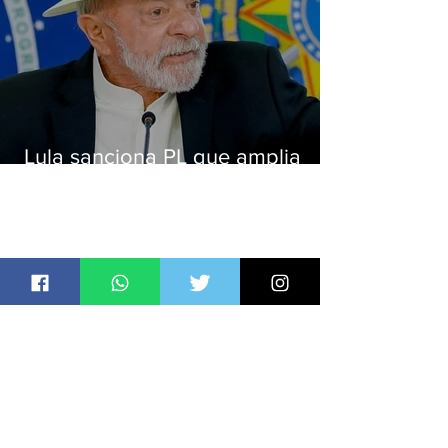
Lula sanciona PL que amplia
pena para crimes digitais contra
crianças