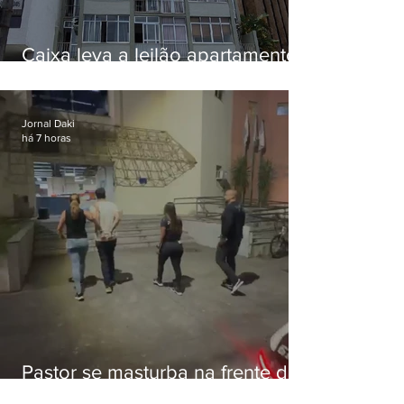
Caixa leva a leilão apartamento
de Eduardo Bolsonaro em
Botafogo
Jornal Daki
há 7 horas
Pastor se masturba na frente de
criança e é preso na Zona Oeste