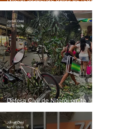
municipal por previsão de
ventos fortes nesta sexta (7)
Jornal Daki
há 13 horas
Defesa Civil de Niterói emite
aviso de ventos fortes para esta
sexta-feira (07)
Jornal Daki
há 13 horas