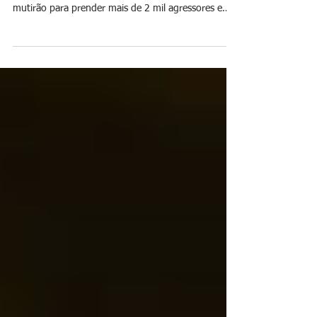
Presidente destaca recorde de feminicídios no país –
quatro mortes por dia – e anuncia medidas como
mutirão para prender mais de 2 mil agressores e
defesa do fim da escala 6x1 Fabio Rodrigues-
Pozzebom/ Agência Brasil Em pronunciamento em
cadeia nacional de rádio e televisão na véspera do
Dia Internacional da Mulher, o presidente Luiz Inácio
Lula da Silva fez um alerta contundente sobre a
violência de gênero no Brasil. "A cada seis horas, um
homem mata uma mulher. Não podemos