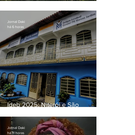
O jardim que ninguém vê
Jornal Daki
há 6 horas
Ideb 2025: Niterói e São
Gonçalo têm desempenhos
distintos no ensino médio; veja
Jornal Daki
há 11 horas