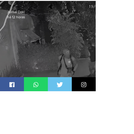
Jornal Daki
há 12 horas
Polícia Civil prende quadrilha
especializada em roubos a
residências de luxo no Rio
Jornal Daki
há 1 dia