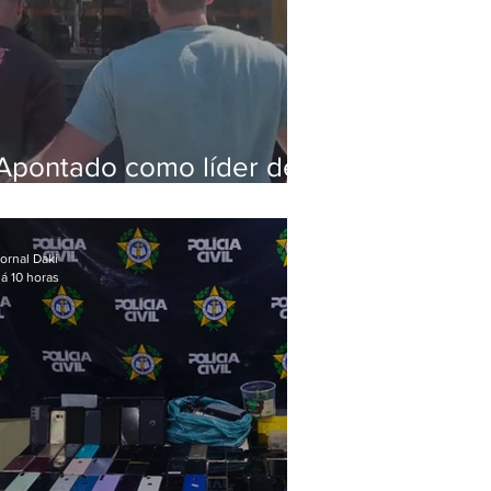
Apontado como líder de
esquema de golpes
contra aposentados é
preso
ornal Daki
á 10 horas