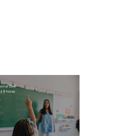
ornal Daki
á 9 horas