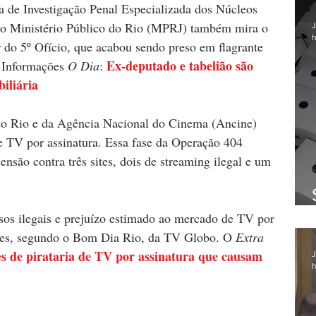
a de Investigação Penal Especializada dos Núcleos 
o Ministério Público do Rio (MPRJ) também mira o 
J
h
r do 5º Ofício, que acabou sendo preso em flagrante 
Ex-deputado e tabelião são 
. Informações 
O Dia
: 
iliária
do Rio e da Agência Nacional do Cinema (Ancine) 
de TV por assinatura. Essa fase da Operação 404 
são contra três sites, dois de streaming ilegal e um 
sos ilegais e prejuízo estimado ao mercado de TV por 
ões, segundo o Bom Dia Rio, da TV Globo. O 
Extra
s de pirataria de TV por assinatura que causam 
J
h