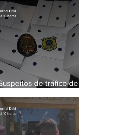
Baixada Fluminense
ornal Daki
á 10 horas
Suspeitos de tráfico de
animais silvestres são
presos com 50 aves
ornal Daki
á 10 horas