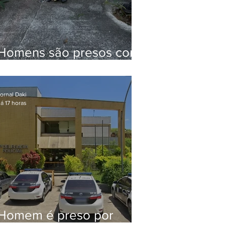
Homens são presos com
drogas e arma de fogo
no Brejal
ornal Daki
á 17 horas
Homem é preso por