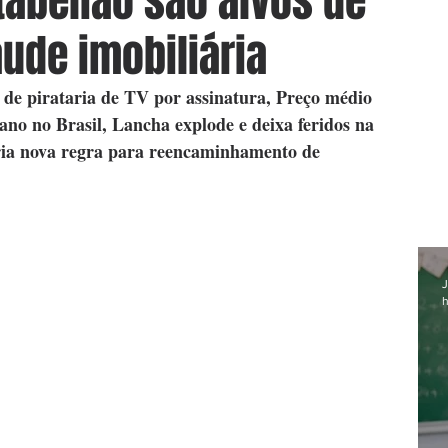
tabelião são alvos de
aude imobiliária
 de pirataria de TV por assinatura, Preço médio 
no no Brasil, Lancha explode e deixa feridos na 
ia nova regra para reencaminhamento de 
J
h