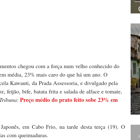
J
h
limentos chegou com a força num velho conhecido do 
tá, em média, 23% mais caro do que há um ano. O 
cela Kawauti, da Prada Assessoria, e divulgado pela 
 feijão, bife, batata frita e salada de alface e tomate, 
Preço médio do prato feito sobe 23% em 
Tribuna
: 
Japonês, em Cabo Frio, na tarde desta terça (19). O 
idas com queimaduras.
J