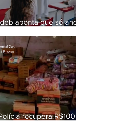
Ideb aponta que só anos
iniciais superam meta
nacional da educação
ornal Daki
á 9 horas
Polícia recupera R$100
mil em carga roubada na