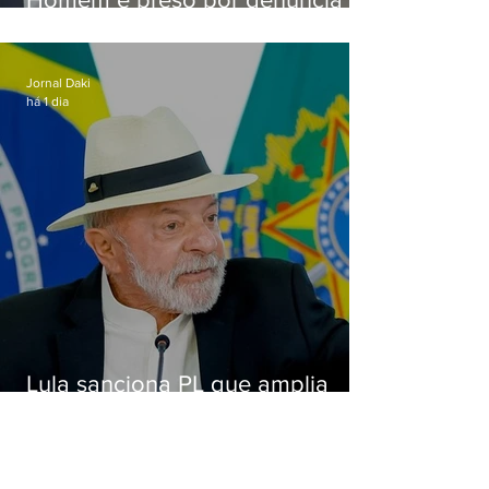
de importunação sexual em
Alcântara
Jornal Daki
há 1 dia
Lula sanciona PL que amplia
pena para crimes digitais contra
crianças