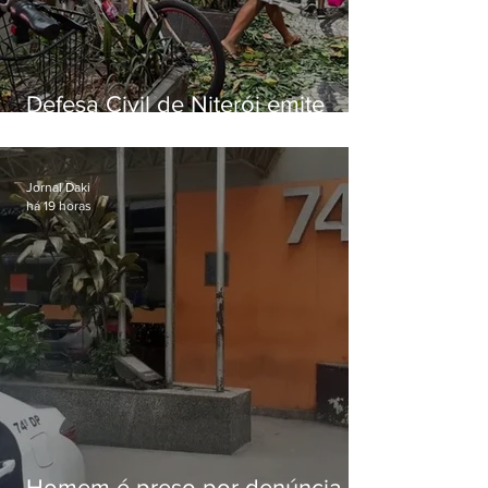
Defesa Civil de Niterói emite
aviso de ventos fortes para esta
sexta-feira (07)
Jornal Daki
há 19 horas
Homem é preso por denúncia