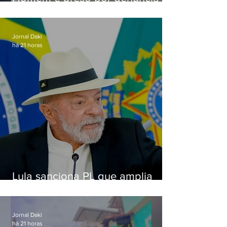
de importunação sexual em
Alcântara
Jornal Daki
há 21 horas
Lula sanciona PL que amplia
pena para crimes digitais contra
crianças
Jornal Daki
há 21 horas