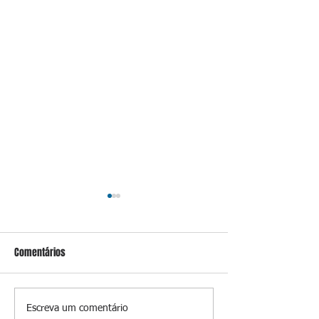
Comentários
Vídeos mostram mansão de
Morre Oscar Schmi
Escreva um comentário