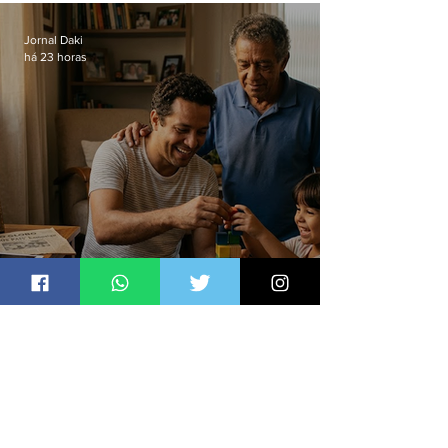
Hospital do Andaraí
Jornal Daki
há 23 horas
O desafio de ser pai no mundo
atual
Jornal Daki
há 24 horas