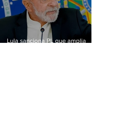
Lula sanciona PL que amplia
pena para crimes digitais contra
crianças