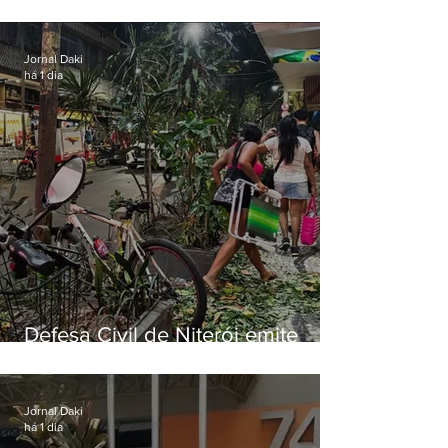
municipal por previsão de
ventos fortes nesta sexta (7)
Jornal Daki
há 1 dia
Defesa Civil de Niterói emite
aviso de ventos fortes para esta
sexta-feira (07)
Jornal Daki
há 1 dia