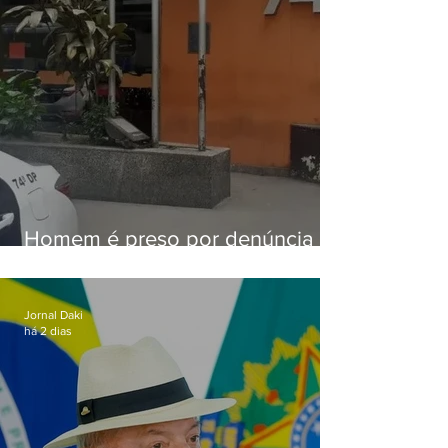
Homem é preso por denúncia
de importunação sexual em
Alcântara
Jornal Daki
há 2 dias