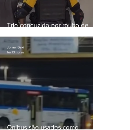
Trio conduzido por roubo de
celular no Méier acumula 37
passagens
Jornal Daki
há 10 horas
Ônibus são usados como