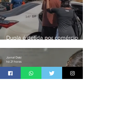
Dupla é detida por comércio
ilegal de animais silvestres em
Bangu
Jornal Daki
há 21 horas