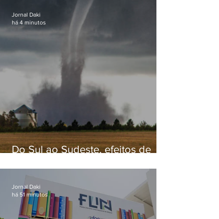
Jornal Daki
há 4 minutos
Do Sul ao Sudeste, efeitos de
ciclone-bomba causam
apreensão na população
Jornal Daki
há 51 minutos