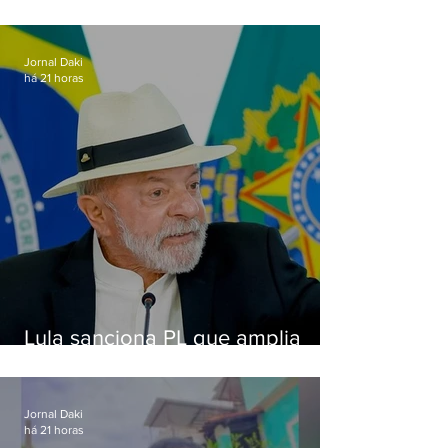
de importunação sexual em
Alcântara
Jornal Daki
há 21 horas
Lula sanciona PL que amplia
pena para crimes digitais contra
crianças
Jornal Daki
há 21 horas