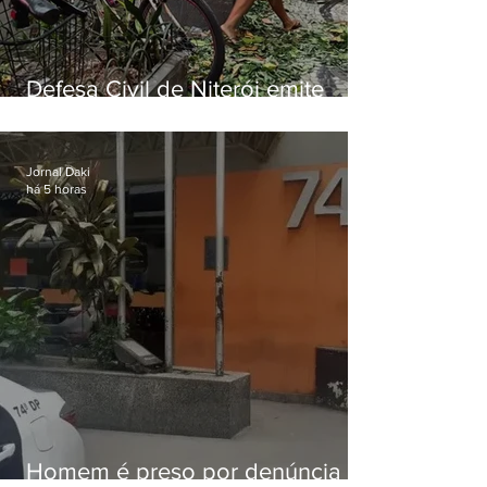
Defesa Civil de Niterói emite
aviso de ventos fortes para esta
sexta-feira (07)
Jornal Daki
há 5 horas
Homem é preso por denúncia