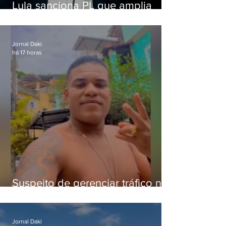
Lula sanciona PL que amplia
pena para crimes digitais contra
crianças
Jornal Daki
há 17 horas
Suspeito de gerenciar tráfico na
Lapa é preso após meses
foragido
Jornal Daki