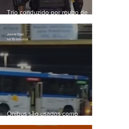
Trio conduzido por roubo de
celular no Méier acumula 37
passagens
Jornal Daki
há 19 minutos
Ônibus são usados como
barricadas durante operação na
Gardênia Azul