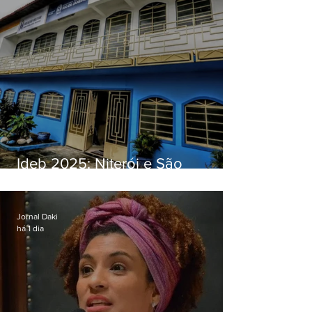
Ideb 2025: Niterói e São
Gonçalo têm desempenhos
distintos no ensino médio; veja
Jornal Daki
há 1 dia