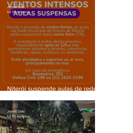
Jornal Daki
há 38 minutos
Niterói suspende aulas de rede
municipal por previsão de
ventos fortes nesta sexta (7)
Jornal Daki
há 45 minutos