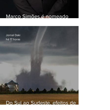
Marco Simões é nomeado
secretário de Estado de Governo
Jornal Daki
há 17 horas
Do Sul ao Sudeste, efeitos de
ciclone-bomba causam