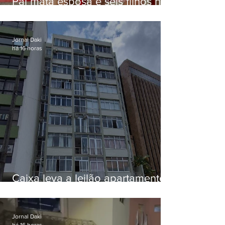
Pai mata esposa e seis filhos nos
EUA e não terá funeral
Jornal Daki
há 16 horas
Caixa leva a leilão apartamento
de Eduardo Bolsonaro em
Botafogo
Jornal Daki
há 16 horas