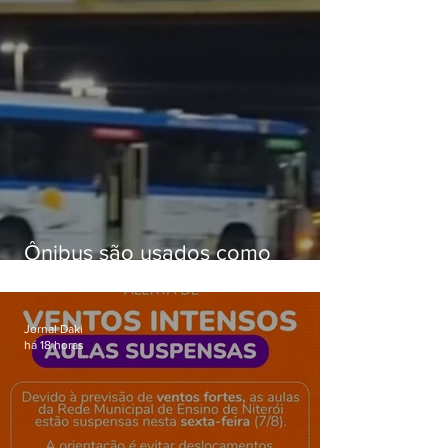
Ônibus são usados como
barricadas durante operação na
Gardênia Azul
Jornal Daki
há 18 horas