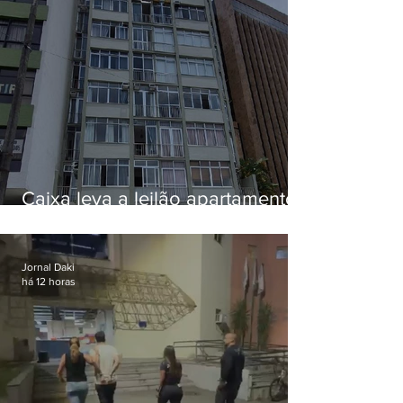
Caixa leva a leilão apartamento
de Eduardo Bolsonaro em
Botafogo
Jornal Daki
há 12 horas