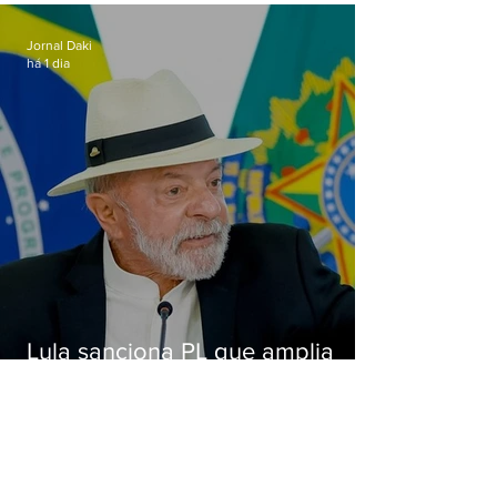
Alcântara
Jornal Daki
há 1 dia
Lula sanciona PL que amplia
pena para crimes digitais contra
crianças