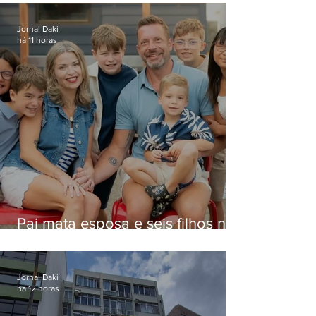
Jornal Daki
há 11 horas
Pai mata esposa e seis filhos nos
EUA e não terá funeral
Jornal Daki
há 12 horas