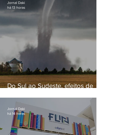
Jornal Daki
há 13 horas
Do Sul ao Sudeste, efeitos de
ciclone-bomba causam
apreensão na população
Jornal Daki
há 14 horas