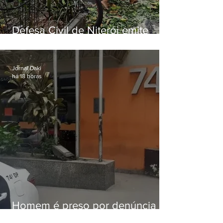
Defesa Civil de Niterói emite
aviso de ventos fortes para esta
sexta-feira (07)
Jornal Daki
há 18 horas
Homem é preso por denúncia
de importunação sexual em