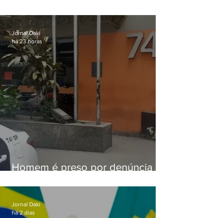
aviso de ventos fortes para esta
sexta-feira (07)
Jornal Daki
há 23 horas
Homem é preso por denúncia
de importunação sexual em
Alcântara
Jornal Daki
há 2 dias