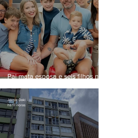
Pai mata esposa e seis filhos nos
EUA e não terá funeral
Jornal Daki
há 17 horas