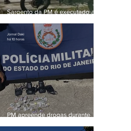
Sargento da PM é executado a
tiros enquanto estava de folga
em Vaz Lobo
Jornal Daki
há 10 horas
PM apreende drogas durante
patrulhamento em Maricá