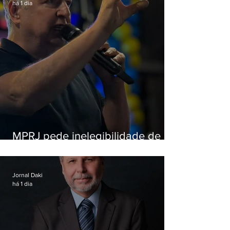
há 1 dia
MPRJ pede inelegibilidade de
Garotinho
Jornal Daki
há 1 dia