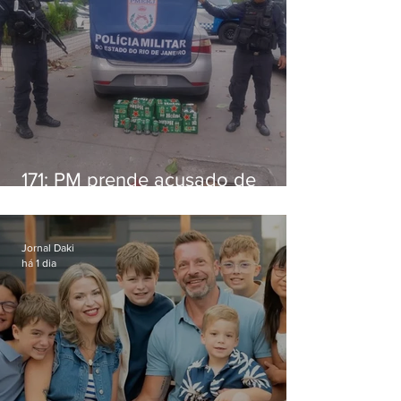
171: PM prende acusado de
estelionato em restaurante de
Niterói
Jornal Daki
há 1 dia