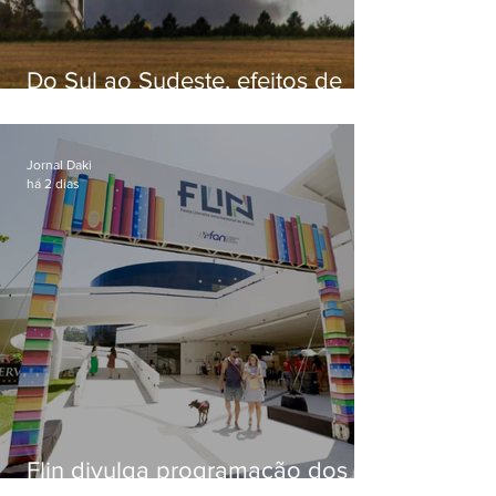
Do Sul ao Sudeste, efeitos de
ciclone-bomba causam
apreensão na população
Jornal Daki
há 2 dias
Flin divulga programação dos
dois primeiros dias; evento