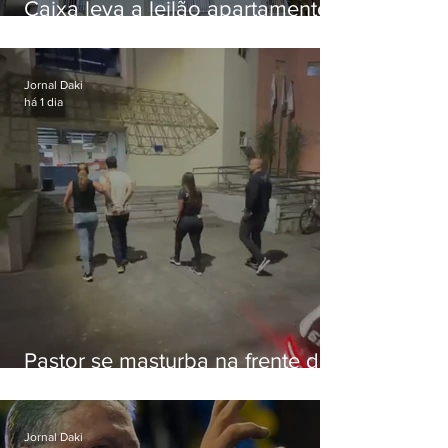
Caixa leva a leilão apartamento
de Eduardo Bolsonaro em
Botafogo
Jornal Daki
há 1 dia
Pastor se masturba na frente de
criança e é preso na Zona Oeste
Jornal Daki