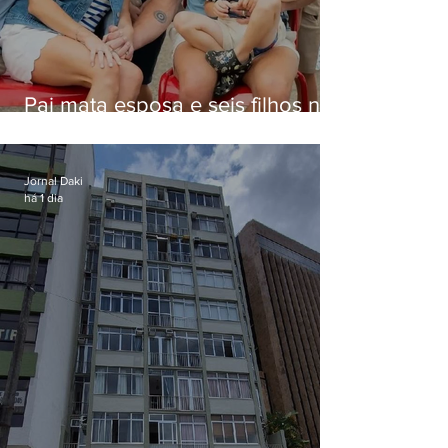
Pai mata esposa e seis filhos nos
EUA e não terá funeral
Jornal Daki
há 1 dia