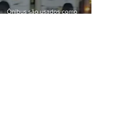
Ônibus são usados como
barricadas durante operação na
Gardênia Azul